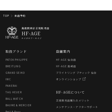
TOP
来店予約
高級腕時計正規販売店
HF-AGE
エイチエフ・エイジ
取扱ブランド
店舗案内
PATEK PHILIPPE
HF-AGE 仙台店
BREITLING
HF-AGE 高崎店
GRAND SEIKO
ブライトリング ブティック 仙台
IWC
オンラインショップ
PANERAI
HF-AGEについて
TAG HEUER
BALL WATCH
正規販売店購入のメリット
BAUME & MERCIER
メンテナンス・アフターサポート
Bell & Ross