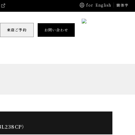
for
English
簡体字
来店ご予約
お問い合わせ
BL238CP）