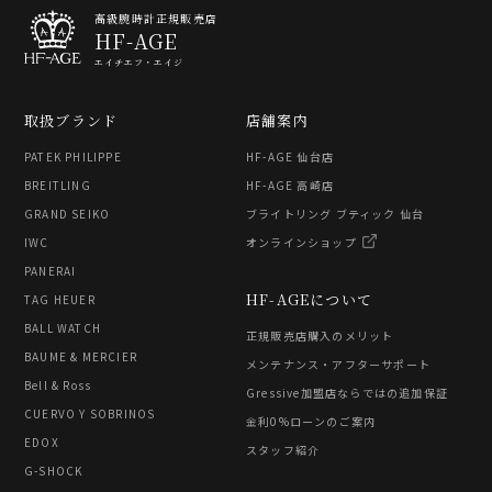
高級腕時計正規販売店
HF-AGE
エイチエフ・エイジ
取扱ブランド
店舗案内
PATEK PHILIPPE
HF-AGE 仙台店
BREITLING
HF-AGE 高崎店
GRAND SEIKO
ブライトリング ブティック 仙台
IWC
オンラインショップ
PANERAI
HF-AGEについて
TAG HEUER
BALL WATCH
正規販売店購入のメリット
BAUME & MERCIER
メンテナンス・アフターサポート
Bell & Ross
Gressive加盟店ならではの追加保証
CUERVO Y SOBRINOS
金利0%ローンのご案内
EDOX
スタッフ紹介
G-SHOCK