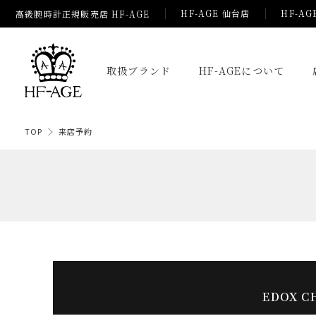
HF-AGE 仙台店
HF-AG
高級腕時計正規販売店 HF-AGE
取扱ブランド
HF-AGEについて
TOP
来店予約
EDOX C