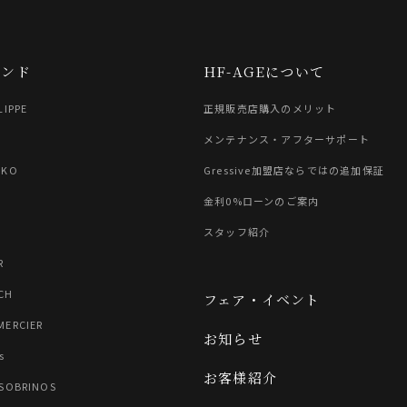
ランド
HF-AGEについて
LIPPE
正規販売店購入のメリット
G
メンテナンス・アフターサポート
IKO
Gressive加盟店ならではの追加保証
金利0%ローンのご案内
スタッフ紹介
R
CH
フェア・イベント
MERCIER
お知らせ
s
お客様紹介
 SOBRINOS