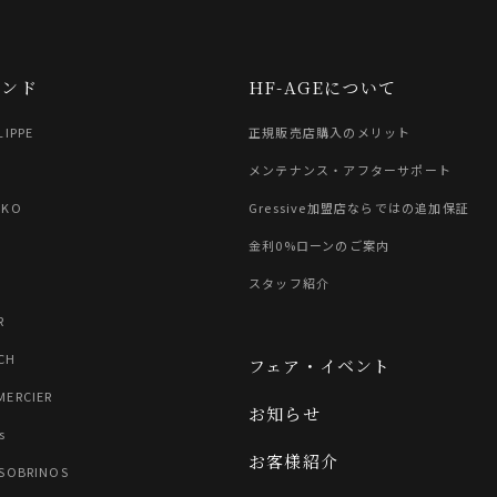
ランド
HF-AGEについて
LIPPE
正規販売店購入のメリット
G
メンテナンス・アフターサポート
IKO
Gressive加盟店ならではの追加保証
金利0%ローンのご案内
スタッフ紹介
R
CH
フェア・イベント
MERCIER
お知らせ
s
お客様紹介
 SOBRINOS