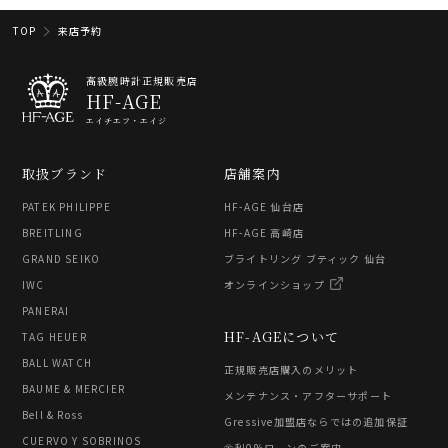
TOP
来店予約
高級腕時計正規販売店
HF-AGE
エイチエフ・エイジ
取扱ブランド
店舗案内
PATEK PHILIPPE
HF-AGE 仙台店
BREITLING
HF-AGE 高崎店
GRAND SEIKO
ブライトリング ブティック 仙台
IWC
オンラインショップ
PANERAI
HF-AGEについて
TAG HEUER
BALL WATCH
正規販売店購入のメリット
BAUME & MERCIER
メンテナンス・アフターサポート
Bell & Ross
Gressive加盟店ならではの追加保証
CUERVO Y SOBRINOS
金利0%ローンのご案内