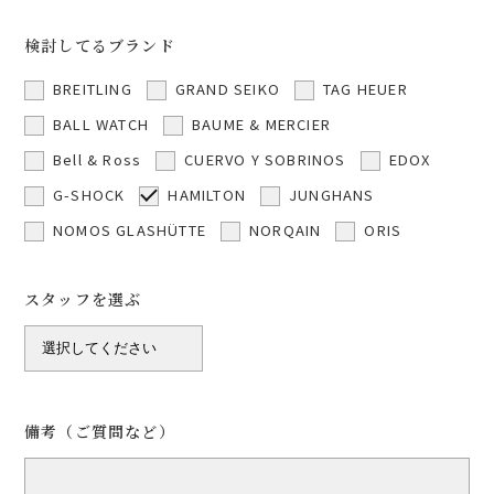
検討してるブランド
BREITLING
GRAND SEIKO
TAG HEUER
BALL WATCH
BAUME & MERCIER
Bell & Ross
CUERVO Y SOBRINOS
EDOX
G-SHOCK
HAMILTON
JUNGHANS
NOMOS GLASHÜTTE
NORQAIN
ORIS
スタッフを選ぶ
備考（ご質問など）