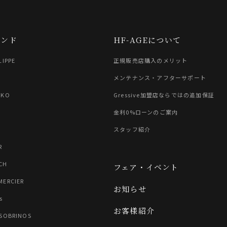
ランド
HF-AGEについて
LIPPE
正規販売店購入のメリット
G
メンテナンス・アフターサポート
IKO
Gressive加盟店ならではの追加保証
金利0%ローンのご案内
スタッフ紹介
R
CH
フェア・イベント
MERCIER
お知らせ
s
お客様紹介
 SOBRINOS