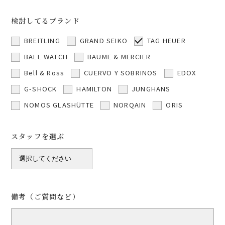
検討してるブランド
BREITLING
GRAND SEIKO
TAG HEUER
BALL WATCH
BAUME & MERCIER
Bell & Ross
CUERVO Y SOBRINOS
EDOX
G-SHOCK
HAMILTON
JUNGHANS
NOMOS GLASHÜTTE
NORQAIN
ORIS
スタッフを選ぶ
備考（ご質問など）