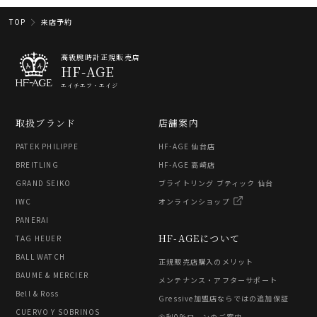
TOP
来店予約
高級腕時計正規販売店
HF-AGE
エイチエフ・エイジ
取扱ブランド
店舗案内
PATEK PHILIPPE
HF-AGE 仙台店
BREITLING
HF-AGE 高崎店
GRAND SEIKO
ブライトリング ブティック 仙台
IWC
オンラインショップ
PANERAI
HF-AGEについて
TAG HEUER
BALL WATCH
正規販売店購入のメリット
BAUME & MERCIER
メンテナンス・アフターサポート
Bell & Ross
Gressive加盟店ならではの追加保証
CUERVO Y SOBRINOS
金利0%ローンのご案内