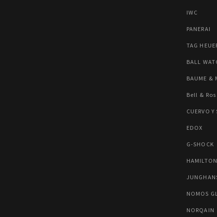
IWC
PANERAI
TAG HEUE
BALL WAT
BAUME & 
Bell & Ros
CUERVO Y
EDOX
G-SHOCK
HAMILTO
JUNGHAN
NOMOS G
NORQAIN