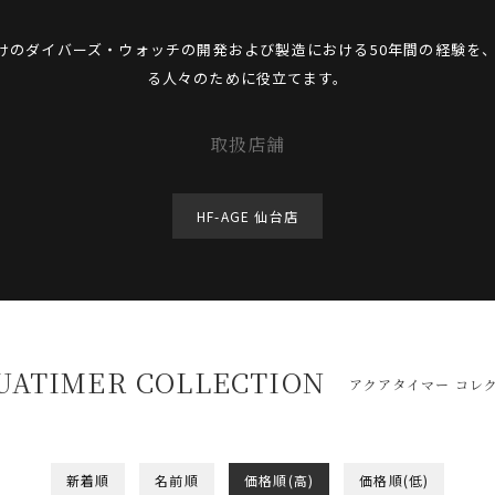
向けのダイバーズ・ウォッチの開発および製造における50年間の経験を
る人々のために役立てます。
取扱店舗
HF-AGE 仙台店
UATIMER COLLECTION
アクアタイマー コレ
新着順
名前順
価格順(高)
価格順(低)