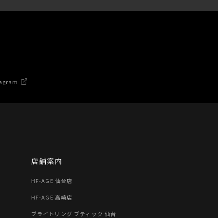
agram
店舗案内
HF-AGE 仙台店
HF-AGE 高崎店
ブライトリング ブティック 仙台