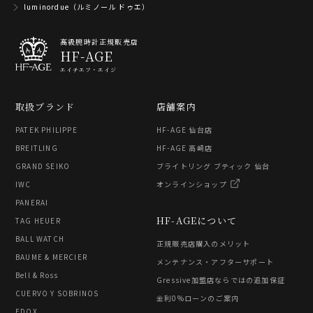
luminordue（ルミノール ドゥエ）
高級腕時計正規販売店
HF-AGE
エイチエフ・エイジ
取扱ブランド
店舗案内
PATEK PHILIPPE
HF-AGE 仙台店
BREITLING
HF-AGE 高崎店
GRAND SEIKO
ブライトリング ブティック 仙台
IWC
オンラインショップ
PANERAI
HF-AGEについて
TAG HEUER
BALL WATCH
正規販売店購入のメリット
BAUME & MERCIER
メンテナンス・アフターサポート
Bell & Ross
Gressive加盟店ならではの追加保証
CUERVO Y SOBRINOS
金利0%ローンのご案内
EDOX