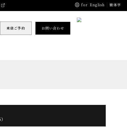
for
English
簡体字
来店ご予約
お問い合わせ
5）