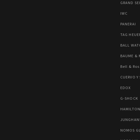
GRAND SE
IWC
PANERAI
TAG HEUE
BALL WAT
BAUME & 
Bell & Ros
CUERVO Y
EDOX
G-SHOCK
HAMILTO
JUNGHAN
NOMOS G