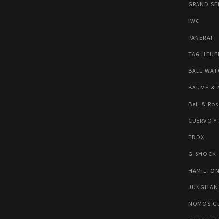
GRAND SE
IWC
PANERAI
TAG HEUE
BALL WAT
BAUME & 
Bell & Ros
CUERVO Y
EDOX
G-SHOCK
HAMILTO
JUNGHAN
NOMOS G