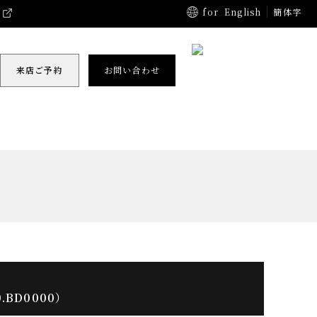
for
English
簡体字
来店ご予約
お問い合わせ
.BD0000）