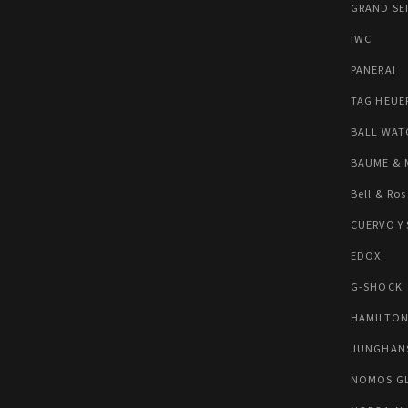
GRAND SE
IWC
PANERAI
TAG HEUE
BALL WAT
BAUME & 
Bell & Ros
CUERVO Y
EDOX
G-SHOCK
HAMILTO
JUNGHAN
NOMOS G