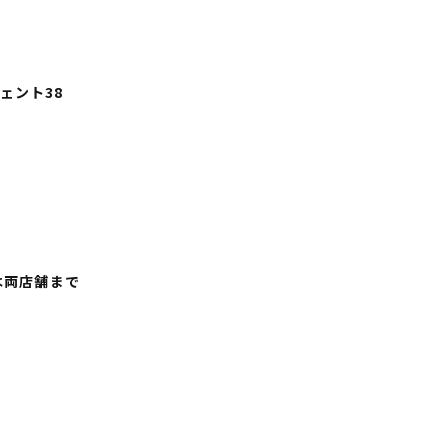
ェント38
は両店舗まで