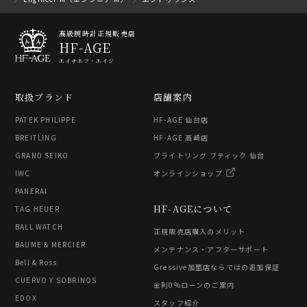
高級腕時計正規販売店
HF-AGE
エイチエフ・エイジ
取扱ブランド
店舗案内
PATEK PHILIPPE
HF-AGE 仙台店
BREITLING
HF-AGE 高崎店
GRAND SEIKO
ブライトリング ブティック 仙台
IWC
オンラインショップ
PANERAI
HF-AGEについて
TAG HEUER
BALL WATCH
正規販売店購入のメリット
BAUME & MERCIER
メンテナンス・アフターサポート
Bell & Ross
Gressive加盟店ならではの追加保証
CUERVO Y SOBRINOS
金利0%ローンのご案内
EDOX
スタッフ紹介