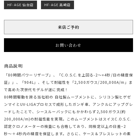
HF-AGE 仙台店
HF-AGE 高崎店
来店ご予約
お問い合わせ
商品説明
「80時間パワーリザーブ」、「C.O.S.C.を上回る-2～+4秒/日の精度保
証」」、「904L」、そして耐磁性を「2,500ガウス/200,000A/m」ま
で高めた次世代モデルが遂に完成！
80時間駆動を誇る当社初の 自社製ムーブメントに、シリコン製ヒゲゼ
ンマイとUV-LIGAプロセスで成形したガンギ車、アンクルにアップグレ
ードしたことで、シースルーバックにもかかわらず2,500ガウス(約
200,000A/m)の耐磁性能を実現。このムーブメントはスイスC.O.S.C.
認定クロノメーターの検査にも合格しており、同検定以上の日差−2
秒〜＋4秒内の精度を保証します。さらに、ケース＆ブレスレットの素