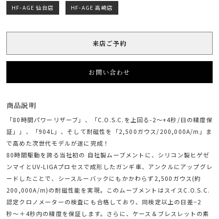
HF-AGE 仙台店
HF-AGE 高崎店
来店ご予約
お問い合わせ
商品説明
「80時間パワーリザーブ」、「C.O.S.C.を上回る-2～+4秒/日の精度保
証」」、「904L」、そして耐磁性を「2,500ガウス/200,000A/m」ま
で高めた次世代モデルが遂に完成！
80時間駆動を誇る当社初の 自社製ムーブメントに、シリコン製ヒゲゼ
ンマイとUV-LIGAプロセスで成形したガンギ車、アンクルにアップグレ
ードしたことで、シースルーバックにもかかわらず2,500ガウス(約
200,000A/m)の耐磁性能を実現。このムーブメントはスイスC.O.S.C.
認定クロノメーターの検査にも合格しており、同検定以上の日差−2
秒〜＋4秒内の精度を保証します。さらに、ケース＆ブレスレットの素