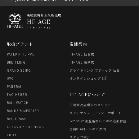
高級腕時計正規販売店
HF-AGE
エイチエフ・エイジ
取扱ブランド
店舗案内
PATEK PHILIPPE
HF-AGE 仙台店
BREITLING
HF-AGE 高崎店
GRAND SEIKO
ブライトリング ブティック 仙台
IWC
オンラインショップ
PANERAI
HF-AGEについて
TAG HEUER
BALL WATCH
正規販売店購入のメリット
BAUME & MERCIER
メンテナンス・アフターサポート
Bell & Ross
Gressive加盟店ならではの追加保証
CUERVO Y SOBRINOS
金利0%ローンのご案内
EDOX
スタッフ紹介