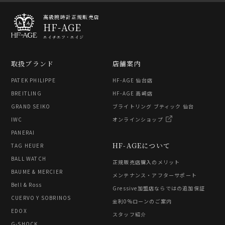
高級腕時計正規販売店
HF-AGE
エイチエフ・エイジ
取扱ブランド
店舗案内
PATEK PHILIPPE
HF-AGE 仙台店
BREITLING
HF-AGE 高崎店
GRAND SEIKO
ブライトリング ブティック 仙台
IWC
オンラインショップ
PANERAI
HF-AGEについて
TAG HEUER
BALL WATCH
正規販売店購入のメリット
BAUME & MERCIER
メンテナンス・アフターサポート
Bell & Ross
Gressive加盟店ならではの追加保証
CUERVO Y SOBRINOS
金利0%ローンのご案内
EDOX
スタッフ紹介
G-SHOCK