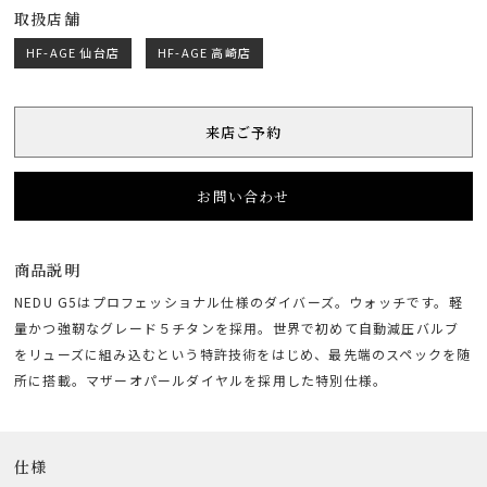
取扱店舗
HF-AGE 仙台店
HF-AGE 高崎店
来店ご予約
お問い合わせ
商品説明
NEDU G5はプロフェッショナル仕様のダイバーズ。ウォッチです。軽
量かつ強靭なグレード５チタンを採用。世界で初めて自動減圧バルブ
をリューズに組み込むという特許技術をはじめ、最先端のスペックを随
所に搭載。マザーオパールダイヤルを採用した特別仕様。
仕様