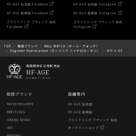
HF-AGE 仙台店 Facebook
HF-AGE 仙台店 Instagram
HF-AGE 高崎店 Facebook
HF-AGE 高崎店 Instagram
ブライトリング ブティック 仙台
ブライトリング ブティック 仙台
Facebook
Instagram
TOP
取扱ブランド
BALL WATCH（ボール・ウォッチ）
Engineer Hydrocarbon（エンジニア ハイドロカーボン）
ネドゥ G5
高級腕時計正規販売店
HF-AGE
エイチエフ・エイジ
取扱ブランド
店舗案内
PATEK PHILIPPE
HF-AGE 仙台店
BREITLING
HF-AGE 高崎店
GRAND SEIKO
ブライトリング ブティック 仙台
IWC
オンラインショップ
PANERAI