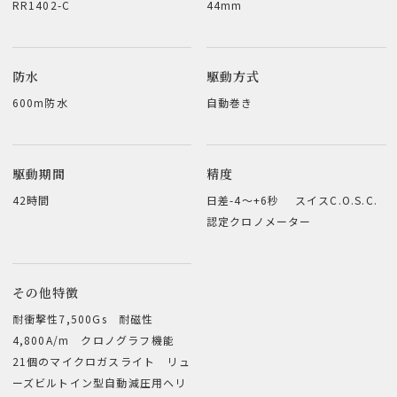
RR1402-C
44mm
防水
駆動方式
600m防水
自動巻き
駆動期間
精度
42時間
日差-4～+6秒 スイスC.O.S.C.
認定クロノメーター
その他特徴
耐衝撃性7,500Gs 耐磁性
4,800A/m クロノグラフ機能
21個のマイクロガスライト リュ
ーズビルトイン型自動減圧用ヘリ