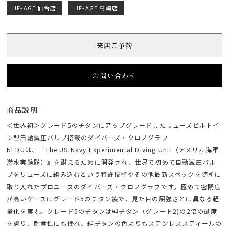
HF-AGE 仙台店
HF-AGE 高崎店
来店ご予約
お問い合わせ
商品説明
＜世界初＞グレード5のチタンにアップグレードしたリューズビルトイ
ン型自動減圧バルブ搭載のダイバーズ・クロノグラフ
NEDUは、『The US Navy Experimental Diving Unit（アメリカ海軍
潜水実験隊）』を讃えるために開発され、世界で初めて自動減圧バル
ブをリューズに組み込むという特許技術やその他最新スペックを随所に
取り入れたプロユースのダイバーズ・クロノグラフです。極めて密閉度
が高いケースはグレード5のチタン製で、見た目の屈強さとは異なる軽
量化を実現。グレード5のチタンは純チタン（グレード2)の2倍の硬度
を誇り、耐食性にも優れ、純チタンの色よりもステンレススティールの