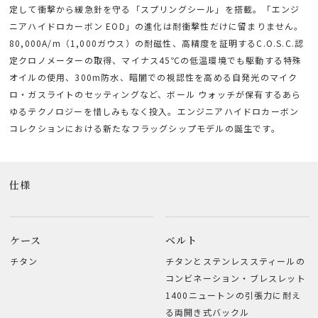
定して衝撃から緩急針を守る「スプリングシール」を搭載。「エンジ
ニアハイドロカーボン EOD」の進化は耐衝撃性だけに留まりません。
80,000A/m（1,000ガウス）の耐磁性、高精度を証明するC.O.S.C.認
定クロノメーターの取得、マイナス45℃の低温環境でも駆動する特殊
オイルの使用、300m防水、暗闇での視認性を高める自発光のマイク
ロ・ガスライトのセッティングなど、ボール ウォッチが保有するあら
ゆるテクノロジーを惜しみもなく投入。エンジニアハイドロカーボン
コレクションにおける新たなフラッグシップモデルの誕生です。
仕様
ケース
ベルト
チタン
チタンとステンレススティールの
コンビネーション・ブレスレット
1400ニュートンの引張力に耐え
る両開き式バックル