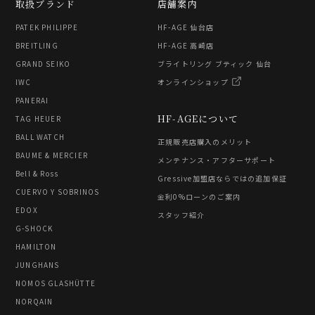
取扱ブランド
店舗案内
PATEK PHILIPPE
HF-AGE 仙台店
BREITLING
HF-AGE 高崎店
GRAND SEIKO
ブライトリング ブティック 仙台
IWC
オンラインショップ
PANERAI
HF-AGEについて
TAG HEUER
BALL WATCH
正規販売店購入のメリット
BAUME & MERCIER
メンテナンス・アフターサポート
Bell & Ross
Gressive加盟店ならではの追加保証
CUERVO Y SOBRINOS
金利0%ローンのご案内
EDOX
スタッフ紹介
G-SHOCK
HAMILTON
JUNGHANS
NOMOS GLASHÜTTE
NORQAIN