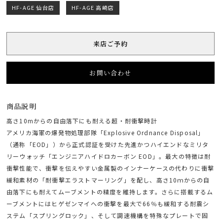
HF-AGE 仙台店
HF-AGE 高崎店
来店ご予約
お問い合わせ
商品説明
高さ10mからの自由落下にも耐える超・耐衝撃時計
アメリカ海軍の爆発物処理部隊「Explosive Ordnance Disposal」
（通称「EOD」）から正式認証を受けた先進かつハイエンドなミリタ
リーウォッチ「エンジニアハイドロカーボン EOD」。最大の特徴は耐
衝撃性能で、衝撃を伝えやすい金属製のインナーケースの代わりに衝撃
緩和素材の「耐衝撃エラストマーリング」を配し、高さ10ｍからの自
由落下にも耐えてムーブメントの精度を維持します。さらに搭載するム
ーブメントにはヒゲゼンマイへの衝撃を最大で66％も緩和する耐震シ
ステム「スプリングロック」、そして調速機構を特殊なプレートで固