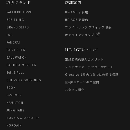
取扱ブランド
店舗案内
PATEK PHILIPPE
HF-AGE 仙台店
BREITLING
HF-AGE 高崎店
GRAND SEIKO
ブライトリング ブティック 仙台
IWC
オンラインショップ
PANERAI
HF-AGEについて
TAG HEUER
BALL WATCH
正規販売店購入のメリット
BAUME & MERCIER
メンテナンス・アフターサポート
Bell & Ross
Gressive加盟店ならではの追加保証
CUERVO Y SOBRINOS
金利0%ローンのご案内
EDOX
スタッフ紹介
G-SHOCK
HAMILTON
JUNGHANS
NOMOS GLASHÜTTE
NORQAIN