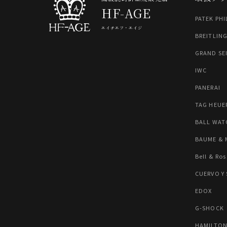
HF-AGE
PATEK PHI
エイチエフ・エイジ
BREITLIN
GRAND SE
IWC
PANERAI
TAG HEUE
BALL WAT
BAUME & 
Bell & Ros
CUERVO Y
EDOX
G-SHOCK
HAMILTO