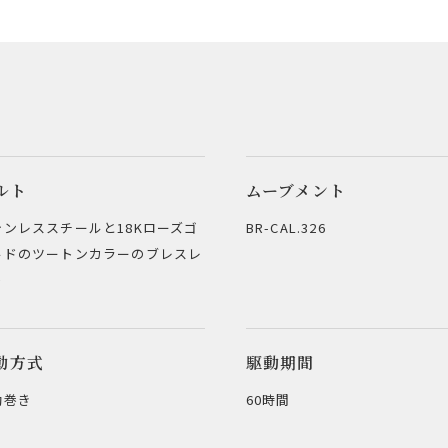
ルト
ムーブメント
テンレススチールと18Kローズゴ
BR-CAL.326
ルドのツートンカラーのブレスレ
ト
動方式
駆動期間
動巻き
60時間