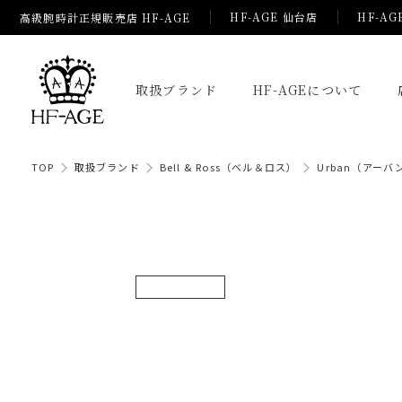
HF-AGE 仙台店
HF-AG
高級腕時計正規販売店 HF-AGE
取扱ブランド
HF-AGEについて
TOP
取扱ブランド
Bell & Ross（ベル＆ロス）
Urban（アーバ