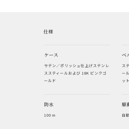
仕様
ケース
ベ
サテン／ポリッシュ仕上げステンレ
ス
ススティールおよび 18K ピンクゴ
ー
ールド
ッ
防水
駆
100 m
自