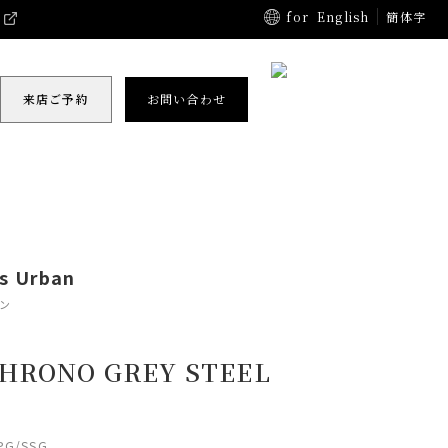
for
English
簡体字
来店ご予約
お問い合わせ
ss Urban
ン
CHRONO GREY STEEL
D
PG/SSG