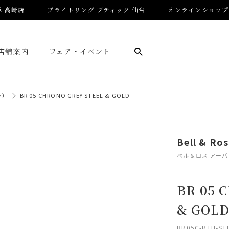
E 高崎店
ブライトリング ブティック 仙台
オンラインショップ
店舗案内
フェア・イベント
ン）
BR 05 CHRONO GREY STEEL & GOLD
Bell & Ro
ベル＆ロス アーバ
BR 05 
& GOL
BR05C-RTH-ST