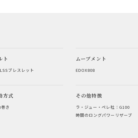
ルト
ムーブメント
6LSSブレスレット
EDOX808
動方式
その他特徴
動巻き
ラ・ジュー・ペレ社：G100 
時間のロングパワーリザーブ