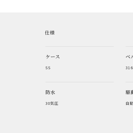
仕様
ケース
ベ
SS
31
防水
駆
30気圧
自