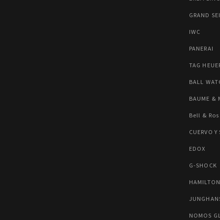
GRAND SE
IWC
PANERAI
TAG HEUE
BALL WAT
BAUME & 
Bell & Ros
CUERVO Y
EDOX
G-SHOCK
HAMILTO
JUNGHAN
NOMOS G