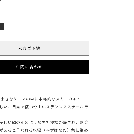
店
来店ご予約
お問い合わせ
m の小さなケースの中に本格的なメカニカルムー
した、日常で使いやすいステンレススチールモ
美しい絹の布のような型打模様が施され、藍染
があると言われる水縹（みずはなだ）色に染め