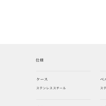
仕様
ケース
ベ
ステンレススチール
ス