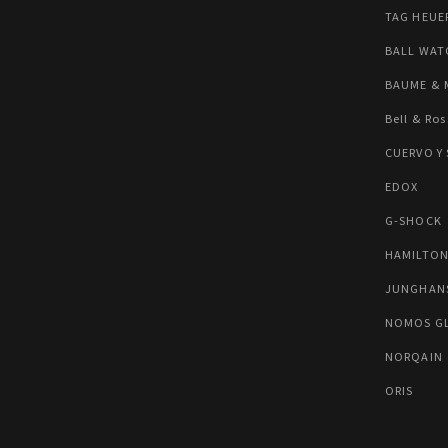
TAG HEUE
BALL WAT
BAUME & 
Bell & Ros
CUERVO Y
EDOX
G-SHOCK
HAMILTO
JUNGHAN
NOMOS G
NORQAIN
ORIS