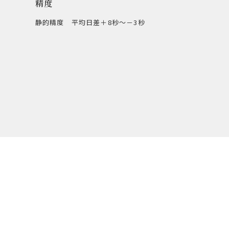
精度
静的精度 平均日差＋8秒～－3秒