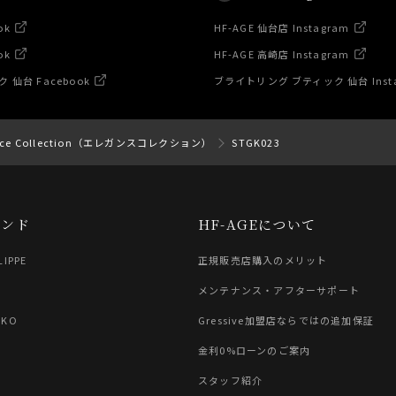
ok
HF-AGE 仙台店 Instagram
ok
HF-AGE 高崎店 Instagram
仙台 Facebook
ブライトリング ブティック 仙台 Inst
ance Collection（エレガンスコレクション）
STGK023
ランド
HF-AGEについて
LIPPE
正規販売店購入のメリット
G
メンテナンス・アフターサポート
IKO
Gressive加盟店ならではの追加保証
金利0%ローンのご案内
スタッフ紹介