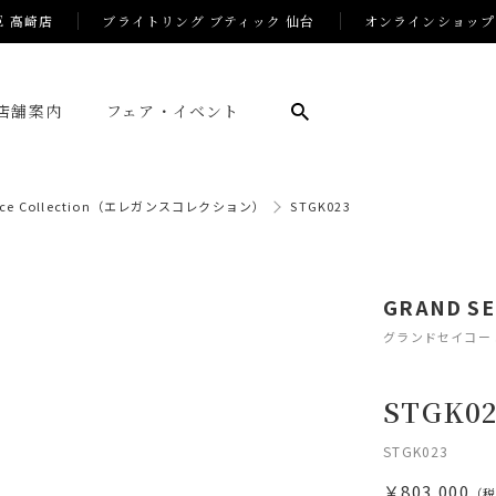
E 高崎店
ブライトリング ブティック 仙台
オンラインショップ
店舗案内
フェア・イベント
ance Collection（エレガンスコレクション）
STGK023
GRAND SEI
グランドセイコー
STGK02
STGK023
￥803,000
（