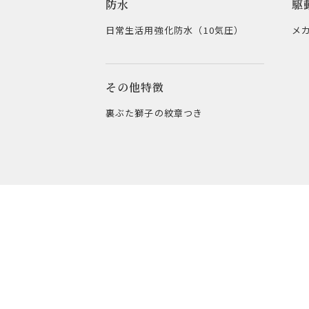
防水
駆
日常生活用強化防水（10気圧）
メ
その他特徴
裏ぶた獅子の紋章つき