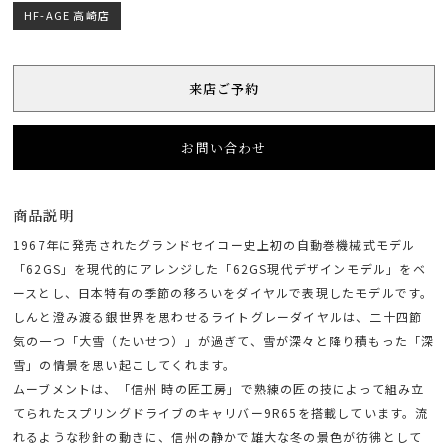
HF-AGE 高崎店
来店ご予約
お問い合わせ
商品説明
1967年に発売されたグランドセイコー史上初の自動巻機械式モデル
「62GS」を現代的にアレンジした「62GS現代デザインモデル」をベ
ースとし、日本特有の季節の移ろいをダイヤルで表現したモデルです。
しんと澄み渡る銀世界を思わせるライトグレーダイヤルは、二十四節
気の一つ「大雪（たいせつ）」が過ぎて、雪が深々と降り積もった「深
雪」の情景を思い起こしてくれます。
ムーブメントは、「信州 時の匠工房」で熟練の匠の技によって組み立
てられたスプリングドライブのキャリバー9R65を搭載しています。流
れるような秒針の動きに、信州の静かで雄大な冬の景色が彷彿として