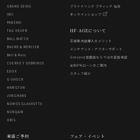
GRAND SEIKO
ブライトリング ブティック 仙台
IWC
オンラインショップ
PANERAI
HF-AGEについて
TAG HEUER
BALL WATCH
正規販売店購入のメリット
BAUME & MERCIER
メンテナンス・アフターサポート
Bell & Ross
Gressive加盟店ならではの追加保証
CUERVO Y SOBRINOS
金利0%ローンのご案内
EDOX
スタッフ紹介
G-SHOCK
HAMILTON
JUNGHANS
NOMOS GLASHÜTTE
NORQAIN
ORIS
来店ご予約
フェア・イベント