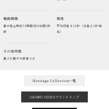
駆動期間
精度
最大巻上時約72時間(約3日間)持
平均月差±15秒（日差±1秒相
続
当）
その他特徴
裏ぶた獅子の紋章つき
Heritage Collection一覧
GRAND SEIKOブランドトップ