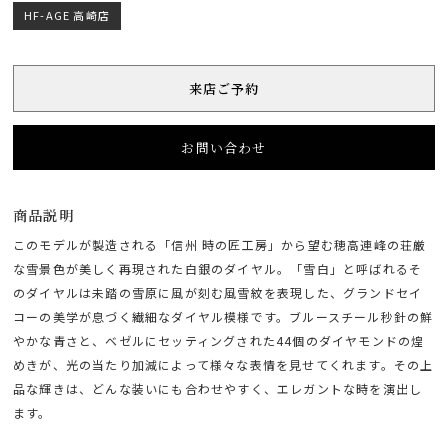
HF-AGE 高崎店
来店ご予約
お問い合わせ
商品説明
このモデルが製造される「信州 時の匠工房」から望む穂高連峰の荘厳
な雪景色が美しく再現された白銀のダイヤル。「雪白」と呼ばれるそ
のダイヤルは未踏の雪原に風が刻む風雪紋を表現した、グランドセイ
コーの美学が息づく繊細なダイヤル模様です。ブルースチール秒針の鮮
やかな青さと、ベゼルにセッティングされた44個のダイヤモンドの煌
めきが、光の当たり加減によって様々な表情を見せてくれます。その上
品な輝きは、どんな装いにも合わせやすく、エレガントな時を演出し
ます。