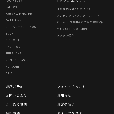
HF-AGEについて
TAG HEUER
BALL WATCH
正規販売店購入のメリット
BAUME & MERCIER
メンテナンス・アフターサポート
Bell & Ross
Gressive加盟店ならではの追加保証
CUERVO Y SOBRINOS
金利0%ローンのご案内
EDOX
スタッフ紹介
G-SHOCK
HAMILTON
JUNGHANS
NOMOS GLASHÜTTE
NORQAIN
ORIS
来店ご予約
フェア・イベント
お問い合わせ
お知らせ
よくある質問
お客様紹介
会社概要
スタッフブログ