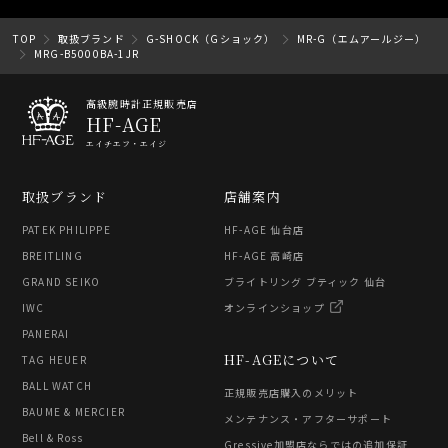
TOP
取扱ブランド
G-SHOCK（Gショック）
MR-G（エムアールジー）
MRG-B5000BA-1JR
高級腕時計正規販売店
HF-AGE
エイチエフ・エイジ
取扱ブランド
店舗案内
PATEK PHILIPPE
HF-AGE 仙台店
BREITLING
HF-AGE 高崎店
GRAND SEIKO
ブライトリング ブティック 仙台
IWC
オンラインショップ
PANERAI
HF-AGEについて
TAG HEUER
BALL WATCH
正規販売店購入のメリット
BAUME & MERCIER
メンテナンス・アフターサポート
Bell & Ross
Gressive加盟店ならではの追加保証