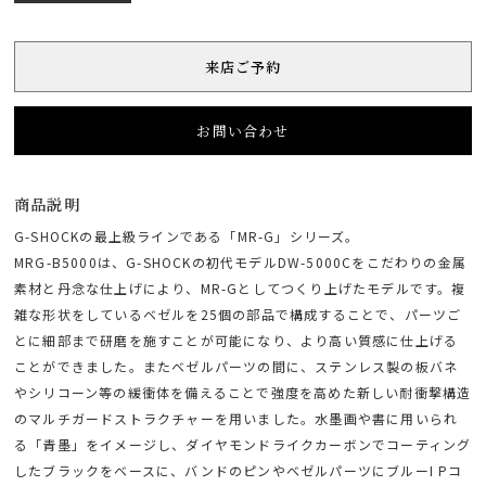
来店ご予約
お問い合わせ
商品説明
G-SHOCKの最上級ラインである「MR-G」シリーズ。
MRG-B5000は、G-SHOCKの初代モデルDW-5000Cをこだわりの金属
素材と丹念な仕上げにより、MR-Gとしてつくり上げたモデルです。複
雑な形状をしているベゼルを25個の部品で構成することで、パーツご
とに細部まで研磨を施すことが可能になり、より高い質感に仕上げる
ことができました。またベゼルパーツの間に、ステンレス製の板バネ
やシリコーン等の緩衝体を備えることで強度を高めた新しい耐衝撃構造
のマルチガードストラクチャーを用いました。水墨画や書に用いられ
る「青墨」をイメージし、ダイヤモンドライクカーボンでコーティング
したブラックをベースに、バンドのピンやベゼルパーツにブルーI Pコ