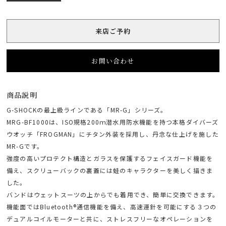
来店ご予約
お問い合わせ
商品説明
G-SHOCKの最上級ラインである「MR-G」シリーズ。
MRG-BF1000は、ISO規格200ｍ潜水用防水機能を持つ本格ダイバーズ
ウオッチ「FROGMAN」にチタン外装を採用し、丹念な仕上げを施した
MR-Gです。
強度の高いプロテクト構造とガラスを保護するフェイスガード機能を
備え、スクリューバックの裏蓋には蛙のキャラクターを美しく描きま
した。
バンドはウェットスーツの上からでも着用でき、簡単に交換できます。
機能面ではBluetooth®通信機能を備え、高速運針を可能にする３つの
デュアルコイルモーターと共に、ストレスフリーなオペレーションを