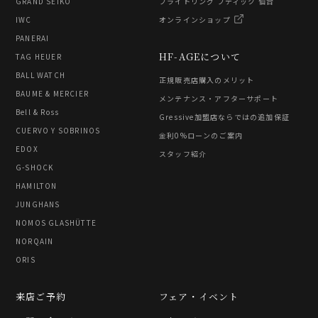
GRAND SEIKO
ブライトリング ブティック 仙台
IWC
オンラインショップ
PANERAI
HF-AGEについて
TAG HEUER
BALL WATCH
正規販売店購入のメリット
BAUME & MERCIER
メンテナンス・アフターサポート
Bell & Ross
Gressive加盟店ならではの追加保証
CUERVO Y SOBRINOS
金利0%ローンのご案内
EDOX
スタッフ紹介
G-SHOCK
HAMILTON
JUNGHANS
NOMOS GLASHÜTTE
NORQAIN
ORIS
来店ご予約
フェア・イベント