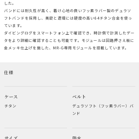
した。
バンドには耐久性が高く、着け心地の良いフッ素ラバー製のデュラソ
フトバンドを採用し、美錠と遊環には硬度の高い64チタン合金を使っ
ています。
ダイビングログをスマートフォン上で確認でき、時計側で計測したデー
タをより詳細に確認することも可能です。モジュールは回路押さえ板に
金メッキ仕上げを施した、MR-G専用モジュールを搭載しています。
仕様
ケース
ベルト
チタン
デュラソフト（フッ素ラバー）バ
ンド
サイズ
防水