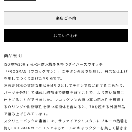
来店ご予約
お問い合わせ
商品説明
ISO規格200ｍ潜水用防水機能を持つダイバーズウオッチ
「FROGMAN（フロッグマン）」にチタン外装を採用し、丹念な仕上げ
を施してつくりあげたMR-Gです。
左右非対称の複雑な形状をMR-Gとしてチタンで製品化するにあたり、
パーツを分割して構成し細部まで研磨を施すことで、より高い質感に
仕上げることができました。フロッグマンの持つ高い防水性を確保す
るＯリングや耐衝撃性を保つ緩衝体を含めると、70を超える外装部品
で組み上げられています。
スクリューバックの裏蓋には、サファイアクリスタルにブルーの蒸着を
施しFROGMANのアイコンであるカエルのキャラクターを美しく描きま