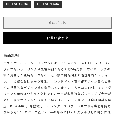
HF-AGE 仙台店
HF-AGE 高崎店
来店ご予約
お問い合わせ
商品説明
デザイナー、マーク・ブラウンによって生まれた「メトロ」シリーズ。
ポップなカラーリングや先端が細くなる2段の時分針、ワイヤーラグの
様に湾曲した独特なラグなど、地下鉄の路線図より着想を得たデザイ
ン。 視認性もしっかり確保。 レッドドット賞やiFデザイン賞など多
くの世界的なデザイン賞を獲得しています。 大きめの日付、ミントグ
リーンと赤の鮮やかなアクセントカラーが印象的なパワーリザブ表示が
より一層デザインを引き立てています。 ムーブメントは自社開発高精
度「DUW4401」を搭載し、カレンダーやパワーリザブ表示機能を持ち
ながらも37㎜のケース径と7.7㎜の厚みに抑えたスッキリした時計に仕