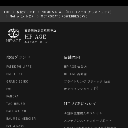
TOP
取扱ブランド
NOMOS GLASHÜTTE（ノモス グラスヒュッテ）
Metro（メトロ）
METRODATE POWERRESERVE
高級腕時計正規販売店
HF-AGE
エイチエフ・エイジ
取扱ブランド
店舗案内
PATEK PHILIPPE
HF-AGE 仙台店
BREITLING
HF-AGE 高崎店
GRAND SEIKO
ブライトリング ブティック 仙台
IWC
オンラインショップ
PANERAI
HF-AGEについて
TAG HEUER
BALL WATCH
正規販売店購入のメリット
BAUME & MERCIER
メンテナンス・アフターサポート
Bell & Ross
Gressive加盟店ならではの追加保証