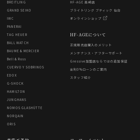
BREITLING
HF-AGE 高崎店
GRAND SEIKO
ブライトリング ブティック 仙台
IWC
オンラインショップ
PANERAI
HF-AGEについて
TAG HEUER
BALL WATCH
正規販売店購入のメリット
BAUME & MERCIER
メンテナンス・アフターサポート
Bell & Ross
Gressive加盟店ならではの追加保証
CUERVO Y SOBRINOS
金利0%ローンのご案内
EDOX
スタッフ紹介
G-SHOCK
HAMILTON
JUNGHANS
NOMOS GLASHÜTTE
NORQAIN
ORIS