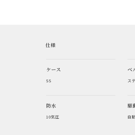
仕様
ケース
ベ
SS
ス
防水
駆
10気圧
自