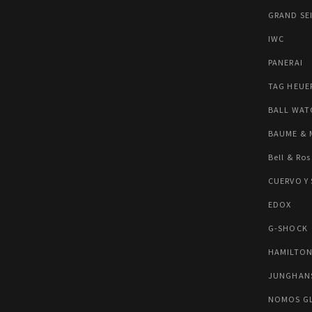
GRAND SE
IWC
PANERAI
TAG HEUE
BALL WAT
BAUME & 
Bell & Ros
CUERVO Y
EDOX
G-SHOCK
HAMILTO
JUNGHAN
NOMOS G