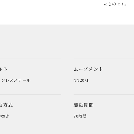
たものです。
ルト
ムーブメント
テンレススチール
NN20/1
動方式
駆動期間
動巻き
70時間