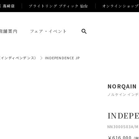
E 高崎店
ブライトリング ブティック 仙台
オンラインショップ
店舗案内
フェア・イベント
CE（インディペンデンス）
INDEPENDENCE JP
NORQAIN
ノルケイン イン
INDEPE
NN3000S03A/M
￥616,000
（