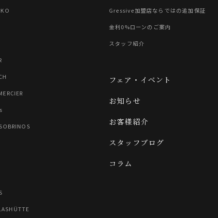
IKO
Gressive加盟店ならではの追加保証
金利0%ローンのご案内
スタッフ紹介
R
CH
フェア・イベント
MERCIER
お知らせ
s
お客様紹介
 SOBRINOS
スタッフブログ
コラム
N
S
LASHÜTTE