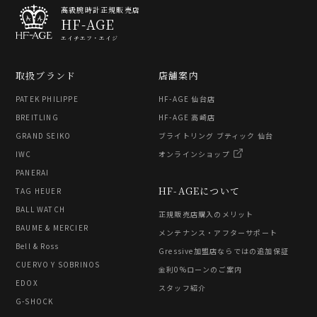
高級腕時計正規販売店
HF-AGE
エイチエフ・エイジ
取扱ブランド
店舗案内
PATEK PHILIPPE
HF-AGE 仙台店
BREITLING
HF-AGE 高崎店
GRAND SEIKO
ブライトリング ブティック 仙台
IWC
オンラインショップ
PANERAI
HF-AGEについて
TAG HEUER
BALL WATCH
正規販売店購入のメリット
BAUME & MERCIER
メンテナンス・アフターサポート
Bell & Ross
Gressive加盟店ならではの追加保証
CUERVO Y SOBRINOS
金利0%ローンのご案内
EDOX
スタッフ紹介
G-SHOCK