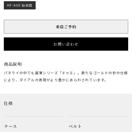
HF-AGE 仙台店
来店ご予約
お問い合わせ
商品説明
パネライの中でも最薄シリーズ「ドゥエ」。新たなゴールドの針の仕様
により、ダイアルの表現がより豊かにあらわされています。
仕様
ケース
ベルト