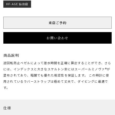
HF-AGE 仙台店
来店ご予約
お問い合わせ
商品説明
逆回転防止ベゼルによって潜水時間を正確に算出することができ、さら
には、インデックスと大きなスケルトン針にはスーパールミノヴァ®が
塗布されており、暗闇でも優れた視認性を保証します。 この時計に使
用されているラバーストラップは極めて丈夫で、ダイビングに最適で
す。
仕様