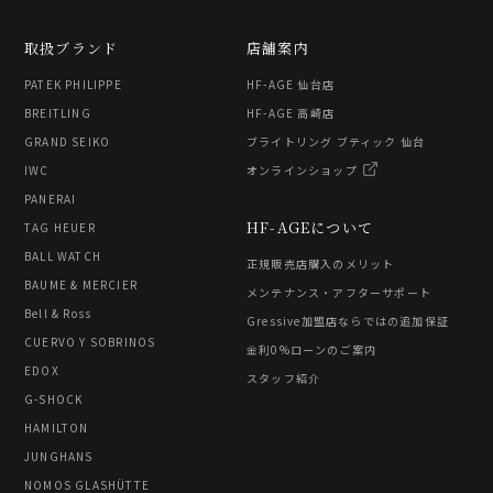
取扱ブランド
店舗案内
PATEK PHILIPPE
HF-AGE 仙台店
BREITLING
HF-AGE 高崎店
GRAND SEIKO
ブライトリング ブティック 仙台
IWC
オンラインショップ
PANERAI
HF-AGEについて
TAG HEUER
BALL WATCH
正規販売店購入のメリット
BAUME & MERCIER
メンテナンス・アフターサポート
Bell & Ross
Gressive加盟店ならではの追加保証
CUERVO Y SOBRINOS
金利0%ローンのご案内
EDOX
スタッフ紹介
G-SHOCK
HAMILTON
JUNGHANS
NOMOS GLASHÜTTE