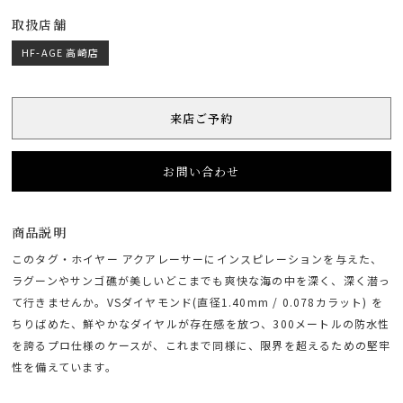
取扱店舗
HF-AGE 高崎店
来店ご予約
お問い合わせ
商品説明
このタグ・ホイヤー アクアレーサーにインスピレーションを与えた、
ラグーンやサンゴ礁が美しいどこまでも爽快な海の中を深く、深く潜っ
て行きませんか。VSダイヤモンド(直径1.40mm / 0.078カラット) を
ちりばめた、鮮やかなダイヤルが存在感を放つ、300メートルの防水性
を誇るプロ仕様のケースが、これまで同様に、限界を超えるための堅牢
性を備えています。