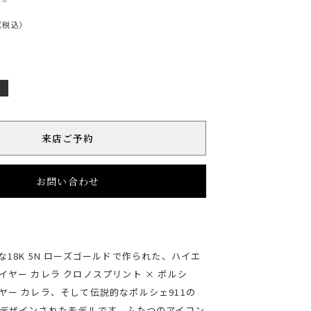
（税込）
店
来店ご予約
お問い合わせ
18K 5N ローズゴールドで作られた、ハイエ
イヤー カレラ クロノスプリント × ポルシ
ヤー カレラ、そして伝説的なポルシェ911の
てデザインされたモデルです。ふたつのアイコン