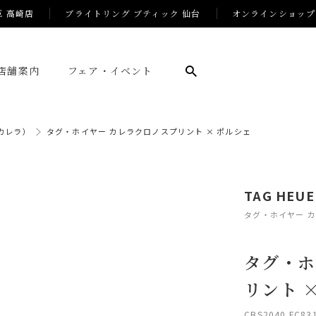
E 高崎店
ブライトリング ブティック 仙台
オンラインショップ
店舗案内
フェア・イベント
（カレラ）
タグ・ホイヤー カレラクロノスプリント × ポルシェ
TAG HEUE
タグ・ホイヤー 
タグ・ホ
リント 
CBS2040.FC83