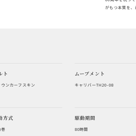
がもつ本質を、
ルト
ムーブメント
ラウンカーフスキン
キャリバーTH20-08
動方式
駆動期間
動巻
80時間