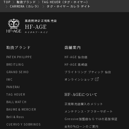
TOP
取扱ブランド
TAG HEUER（タグ・ホイヤー）
CARRERA（カレラ）
タグ・ホイヤー カレラ デイト
高級腕時計正規販売店
HF-AGE
エイチエフ・エイジ
取扱ブランド
店舗案内
PATEK PHILIPPE
HF-AGE 仙台店
BREITLING
HF-AGE 高崎店
GRAND SEIKO
ブライトリング ブティック 仙台
IWC
オンラインショップ
PANERAI
HF-AGEについて
TAG HEUER
BALL WATCH
正規販売店購入のメリット
BAUME & MERCIER
メンテナンス・アフターサポート
Bell & Ross
Gressive加盟店ならではの追加保証
CUERVO Y SOBRINOS
金利0%ローンのご案内