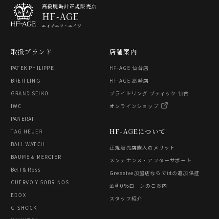
高級腕時計正規販売店
HF-AGE
エイチエフ・エイジ
取扱ブランド
店舗案内
PATEK PHILIPPE
HF-AGE 仙台店
BREITLING
HF-AGE 高崎店
GRAND SEIKO
ブライトリング ブティック 仙台
IWC
オンラインショップ
PANERAI
HF-AGEについて
TAG HEUER
BALL WATCH
正規販売店購入のメリット
BAUME & MERCIER
メンテナンス・アフターサポート
Bell & Ross
Gressive加盟店ならではの追加保証
CUERVO Y SOBRINOS
金利0%ローンのご案内
EDOX
スタッフ紹介
G-SHOCK