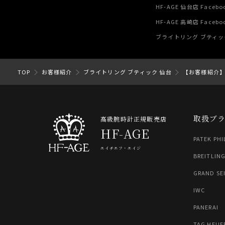
HF-AGE 仙台店 Facebo
HF-AGE 高崎店 Facebo
ブライトリング ブティック 
TOP
お客様紹介
ブライトリング ブティック 仙台
【お客様紹介
取扱ブ
高級腕時計正規販売店
HF-AGE
PATEK PHI
エイチエフ・エイジ
BREITLIN
GRAND SE
IWC
PANERAI
TAG HEUE