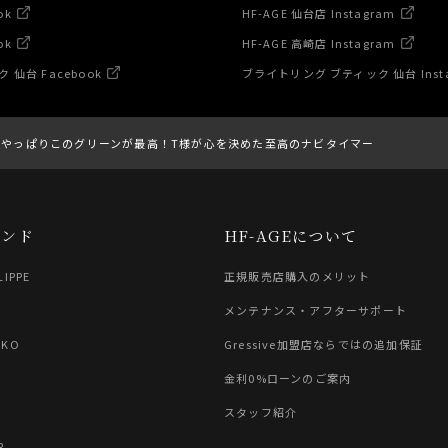
ok
HF-AGE 仙台店 Instagram
ok
HF-AGE 高崎店 Instagram
仙台 Facebook
ブライトリング ブティック 仙台 Inst
】やっぱりこのグリーンが最高！T様が心を決めた至高のナビタイマー
ランド
HF-AGEについて
LIPPE
正規販売店購入のメリット
G
メンテナンス・アフターサポート
IKO
Gressive加盟店ならではの追加保証
金利0%ローンのご案内
スタッフ紹介
R