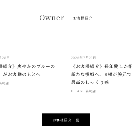
Owner
お客様紹介
月28日
2026年7月21日
様紹介》爽やかのブルーの
《お客様紹介》長年愛した
」がお客様のもとへ！
新たな挑戦へ。K様が腕元で
最高のしっくり感
 高崎店
HF-AGE 高崎店
お客様紹介一覧