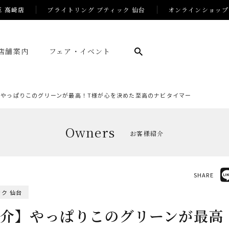
E 高崎店
ブライトリング ブティック 仙台
オンラインショップ
店舗案内
フェア・イベント
】やっぱりこのグリーンが最高！T様が心を決めた至高のナビタイマー
Owners
お客様紹介
SHARE
ク 仙台
介】やっぱりこのグリーンが最高