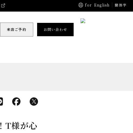
for
English
簡体字
来店ご予約
お問い合わせ
！T様が心