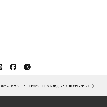
鮮やかなブルーに一目惚れ。T.H様が出会った新作クロノマット