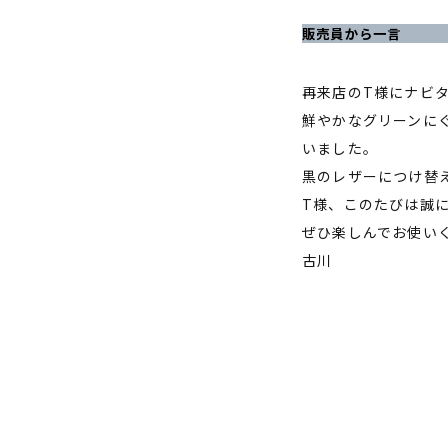
販売員から一言
再来店のT様にナビ
鮮やかなグリーンに
いました。
黒のレザーにつけ替
T様、このたびは誠
ぜひ楽しんでお使い
古川