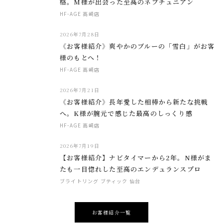
格。M様が出会った至高のネプチュニアン
HF-AGE 高崎店
2026年7月28日
《お客様紹介》爽やかのブルーの「雪白」がお客
様のもとへ！
HF-AGE 高崎店
2026年7月21日
《お客様紹介》長年愛した相棒から新たな挑戦
へ。K様が腕元で感じた最高のしっくり感
HF-AGE 高崎店
2026年7月19日
【お客様紹介】ナビタイマーから2年。N様がま
たも一目惚れした至高のエンデュランスプロ
ブライトリング ブティック 仙台
お客様紹介一覧