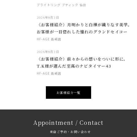
ブライトリング ブティック 仙台
2026年8月3日
《お客様紹介》月明かりと白樺が織りなす美学。
お客様が一目惚れした憧れのグランドセイコー
HF-AGE 高崎店
2026年8月3日
《お客様紹介》前々からの想いをついに形に。
T.K様が選んだ至高のナビタイマー43
HF-AGE 高崎店
お客様紹介一覧
Appointment / Contact
来店ご予約・お問い合わせ