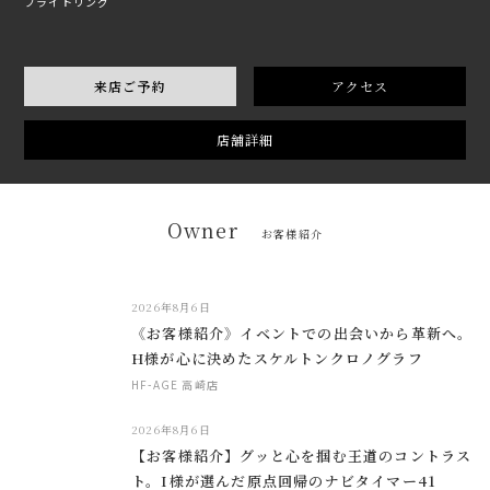
ブライトリング
来店ご予約
アクセス
店舗詳細
Owner
お客様紹介
2026年8月6日
《お客様紹介》イベントでの出会いから革新へ。
H様が心に決めたスケルトンクロノグラフ
HF-AGE 高崎店
2026年8月6日
【お客様紹介】グッと心を掴む王道のコントラス
ト。I様が選んだ原点回帰のナビタイマー41