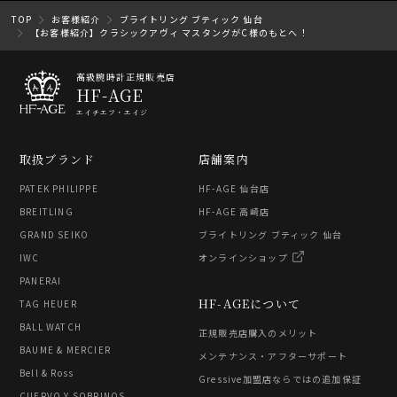
TOP
お客様紹介
ブライトリング ブティック 仙台
【お客様紹介】クラシックアヴィ マスタングがC様のもとへ！
高級腕時計正規販売店
HF-AGE
エイチエフ・エイジ
取扱ブランド
店舗案内
PATEK PHILIPPE
HF-AGE 仙台店
BREITLING
HF-AGE 高崎店
GRAND SEIKO
ブライトリング ブティック 仙台
IWC
オンラインショップ
PANERAI
HF-AGEについて
TAG HEUER
BALL WATCH
正規販売店購入のメリット
BAUME & MERCIER
メンテナンス・アフターサポート
Bell & Ross
Gressive加盟店ならではの追加保証
CUERVO Y SOBRINOS