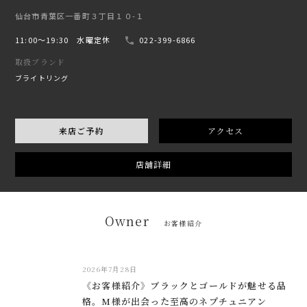
仙台市青葉区一番町３丁目１０-１
11:00〜19:30 水曜定休
022-399-6866
取扱ブランド
ブライトリング
来店ご予約
アクセス
店舗詳細
Owner
お客様紹介
2026年7月28日
《お客様紹介》ブラックとゴールドが魅せる品
格。M様が出会った至高のネプチュニアン