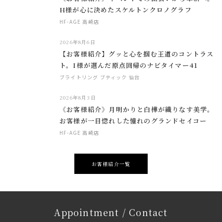
H様が心に決めたスケルトンクロノグラフ
HF-AGE 高崎店
2026年8月6日
【お客様紹介】グッと心を掴む王道のコントラス
ト。I様が選んだ原点回帰のナビタイマー41
ブライトリング ブティック 仙台
2026年8月3日
《お客様紹介》月明かりと白樺が織りなす美学。
お客様が一目惚れした憧れのグランドセイコー
HF-AGE 高崎店
お客様紹介一覧
Appointment / Contact