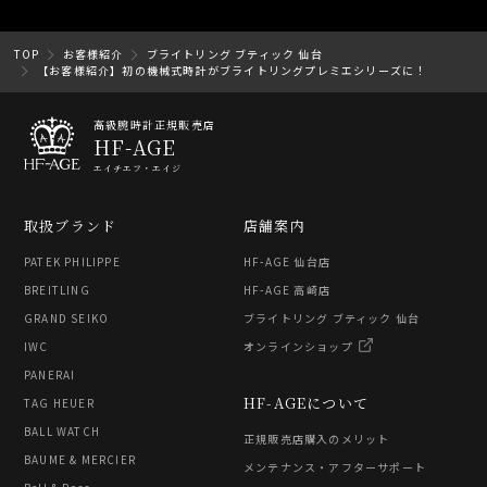
TOP
お客様紹介
ブライトリング ブティック 仙台
【お客様紹介】初の機械式時計がブライトリングプレミエシリーズに！
高級腕時計正規販売店
HF-AGE
エイチエフ・エイジ
取扱ブランド
店舗案内
PATEK PHILIPPE
HF-AGE 仙台店
BREITLING
HF-AGE 高崎店
GRAND SEIKO
ブライトリング ブティック 仙台
IWC
オンラインショップ
PANERAI
HF-AGEについて
TAG HEUER
BALL WATCH
正規販売店購入のメリット
BAUME & MERCIER
メンテナンス・アフターサポート