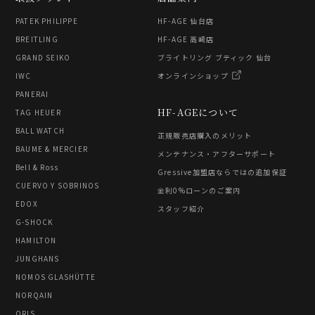
PATEK PHILIPPE
HF-AGE 仙台店
BREITLING
HF-AGE 高崎店
GRAND SEIKO
ブライトリング ブティック 仙台
IWC
オンラインショップ
PANERAI
HF-AGEについて
TAG HEUER
BALL WATCH
正規販売店購入のメリット
BAUME & MERCIER
メンテナンス・アフターサポート
Bell & Ross
Gressive加盟店ならではの追加保証
CUERVO Y SOBRINOS
金利0%ローンのご案内
EDOX
スタッフ紹介
G-SHOCK
HAMILTON
JUNGHANS
NOMOS GLASHÜTTE
NORQAIN
ORIS