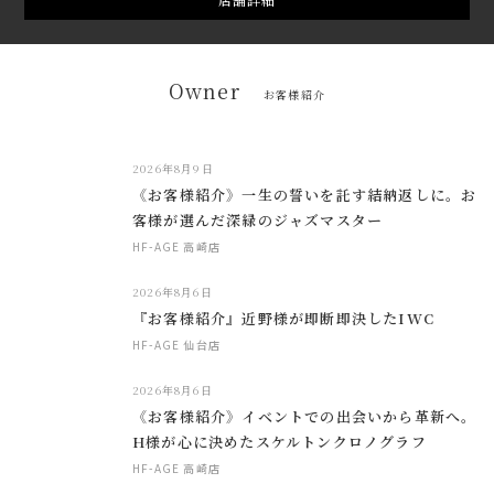
Owner
お客様紹介
2026年8月9日
《お客様紹介》一生の誓いを託す結納返しに。お
客様が選んだ深緑のジャズマスター
HF-AGE 高崎店
2026年8月6日
『お客様紹介』近野様が即断即決したIWC
HF-AGE 仙台店
2026年8月6日
《お客様紹介》イベントでの出会いから革新へ。
H様が心に決めたスケルトンクロノグラフ
HF-AGE 高崎店