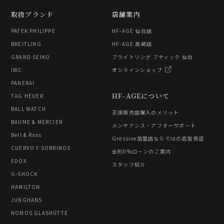
取扱ブランド
店舗案内
PATEK PHILIPPE
HF-AGE 仙台店
BREITLING
HF-AGE 高崎店
GRAND SEIKO
ブライトリング ブティック 仙台
IWC
オンラインショップ
PANERAI
HF-AGEについて
TAG HEUER
BALL WATCH
正規販売店購入のメリット
BAUME & MERCIER
メンテナンス・アフターサポート
Bell & Ross
Gressive加盟店ならではの追加保証
CUERVO Y SOBRINOS
金利0%ローンのご案内
EDOX
スタッフ紹介
G-SHOCK
HAMILTON
JUNGHANS
NOMOS GLASHÜTTE