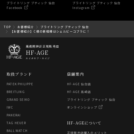
ブライトリング ブティック 仙台
ブライトリング ブティック 仙台
Facebook
Instagram
TOP
お客様紹介
ブライトリング ブティック 仙台
【お客様紹介】C様の新相棒はシェルビーコブラに！
高級腕時計正規販売店
HF-AGE
エイチエフ・エイジ
取扱ブランド
店舗案内
PATEK PHILIPPE
HF-AGE 仙台店
BREITLING
HF-AGE 高崎店
GRAND SEIKO
ブライトリング ブティック 仙台
IWC
オンラインショップ
PANERAI
HF-AGEについて
TAG HEUER
BALL WATCH
正規販売店購入のメリット