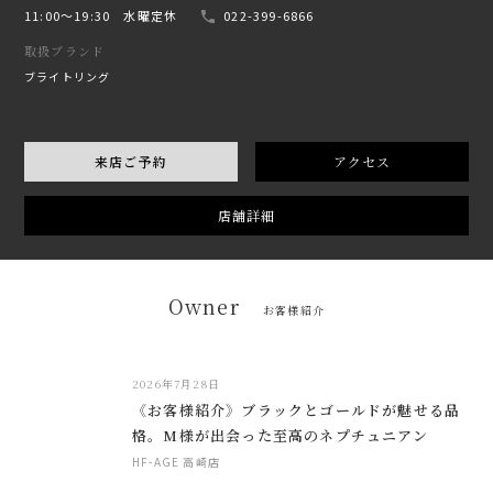
11:00〜19:30 水曜定休
022-399-6866
取扱ブランド
ブライトリング
来店ご予約
アクセス
店舗詳細
Owner
お客様紹介
2026年7月28日
《お客様紹介》ブラックとゴールドが魅せる品
格。M様が出会った至高のネプチュニアン
HF-AGE 高崎店