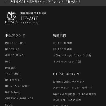
【お客様紹介】お誕生日おめでとうございます！Y様の元へ！
高級腕時計正規販売店
HF-AGE
エイチエフ・エイジ
取扱ブランド
店舗案内
PATEK PHILIPPE
HF-AGE 仙台店
BREITLING
HF-AGE 高崎店
GRAND SEIKO
ブライトリング ブティック 仙台
IWC
オンラインショップ
PANERAI
HF-AGEについて
TAG HEUER
BALL WATCH
正規販売店購入のメリット
BAUME & MERCIER
メンテナンス・アフターサポート
Bell & Ross
Gressive加盟店ならではの追加保証
CUERVO Y SOBRINOS
金利0%ローンのご案内
EDOX