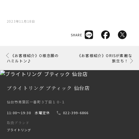
2023年11月18日
SHARE
《お客様紹介》O様念願の
《お客様紹介》ORISが素敵な
ハミルトン♪
旅立ち！
ブライトリング ブティック 仙台店
仙台市青葉区一番町３丁目１０-１
11:00〜19:30 水曜定休
022-399-6866
取扱ブランド
ブライトリング