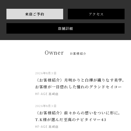
来店ご予約
アクセス
店舗詳細
Owner
お客様紹介
2026年8月3日
《お客様紹介》月明かりと白樺が織りなす美学。
お客様が一目惚れした憧れのグランドセイコー
HF-AGE 高崎店
2026年8月3日
《お客様紹介》前々からの想いをついに形に。
T.K様が選んだ至高のナビタイマー43
HF-AGE 高崎店