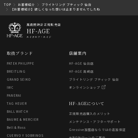
TOP
お客様紹介
ブライトリング ブティック 仙台
【お客様紹介】欲しくなった想いは止まりませんでしたね
高級腕時計正規販売店
HF-AGE
エイチエフ・エイジ
取扱ブランド
店舗案内
PATEK PHILIPPE
HF-AGE 仙台店
BREITLING
HF-AGE 高崎店
GRAND SEIKO
ブライトリング ブティック 仙台
IWC
オンラインショップ
PANERAI
HF-AGEについて
TAG HEUER
BALL WATCH
正規販売店購入のメリット
BAUME & MERCIER
メンテナンス・アフターサポート
Bell & Ross
Gressive加盟店ならではの追加保証
CUERVO Y SOBRINOS
金利0%ローンのご案内