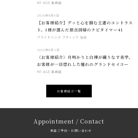
HF-AGE 高崎店
2026年8月6日
【お客様紹介】グッと心を掴む王道のコントラス
ト。I様が選んだ原点回帰のナビタイマー41
ブライトリング ブティック 仙台
2026年8月3日
《お客様紹介》月明かりと白樺が織りなす美学。
お客様が一目惚れした憧れのグランドセイコー
HF-AGE 高崎店
お客様紹介一覧
Appointment / Contact
来店ご予約・お問い合わせ