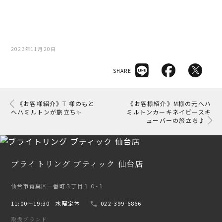
2023年11月20日
SHARE
《お客様紹介》T 様のもと
《お客様紹介》M様の元へハ
へハミルトンが旅立ち✨
ミルトンカーキネイビースキ
ューバーの旅立ち♪
ブライトリング ブティック 仙台店
仙台市青葉区一番町３丁目１０-１
11:00〜19:30 水曜定休
022-399-6866
取扱ブランド