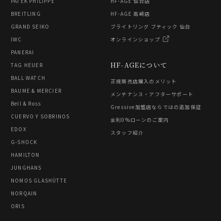
PATEK PHILIPPE
HF-AGE 仙台店
BREITLING
HF-AGE 高崎店
GRAND SEIKO
ブライトリング ブティック 仙台
IWC
オンラインショップ
PANERAI
HF-AGEについて
TAG HEUER
BALL WATCH
正規販売店購入のメリット
BAUME & MERCIER
メンテナンス・アフターサポート
Bell & Ross
Gressive加盟店ならではの追加保証
CUERVO Y SOBRINOS
金利0%ローンのご案内
EDOX
スタッフ紹介
G-SHOCK
HAMILTON
JUNGHANS
NOMOS GLASHÜTTE
NORQAIN
ORIS