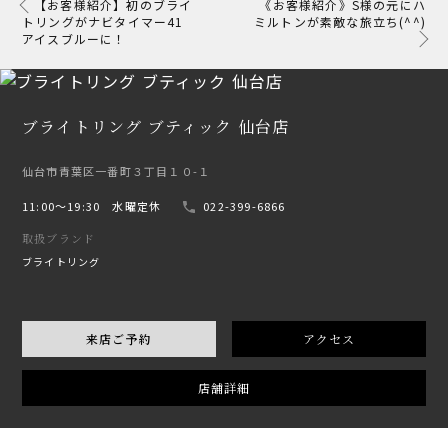
【お客様紹介】初のブライ
《お客様紹介》S様の元にハ
トリングがナビタイマー41
ミルトンが素敵な旅立ち(^^)
アイスブルーに！
ブライトリング ブティック 仙台店
仙台市青葉区一番町３丁目１０-１
11:00〜19:30 水曜定休
022-399-6866
取扱ブランド
ブライトリング
来店ご予約
アクセス
店舗詳細