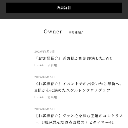
店舗詳細
Owner
お客様紹介
2026年8月6日
『お客様紹介』近野様が即断即決したIWC
HF-AGE 仙台店
2026年8月6日
《お客様紹介》イベントでの出会いから革新へ。
H様が心に決めたスケルトンクロノグラフ
HF-AGE 高崎店
2026年8月6日
【お客様紹介】グッと心を掴む王道のコントラス
ト。I様が選んだ原点回帰のナビタイマー41