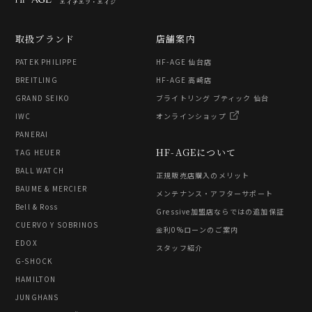
エイチエフ・エイジ
取扱ブランド
店舗案内
PATEK PHILIPPE
HF-AGE 仙台店
BREITLING
HF-AGE 高崎店
GRAND SEIKO
ブライトリング ブティック 仙台
IWC
オンラインショップ
PANERAI
HF-AGEについて
TAG HEUER
BALL WATCH
正規販売店購入のメリット
BAUME & MERCIER
メンテナンス・アフターサポート
Bell & Ross
Gressive加盟店ならではの追加保証
CUERVO Y SOBRINOS
金利0%ローンのご案内
EDOX
スタッフ紹介
G-SHOCK
HAMILTON
JUNGHANS