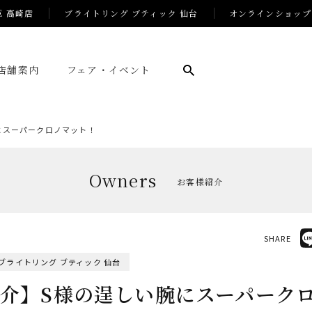
E 高崎店
ブライトリング ブティック 仙台
オンラインショップ
店舗案内
フェア・イベント
にスーパークロノマット！
Owners
お客様紹介
SHARE
ブライトリング ブティック 仙台
介】S様の逞しい腕にスーパーク