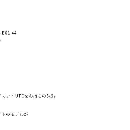
01 44
ン
マットUTCをお持ちのS様。
イトのモデルが